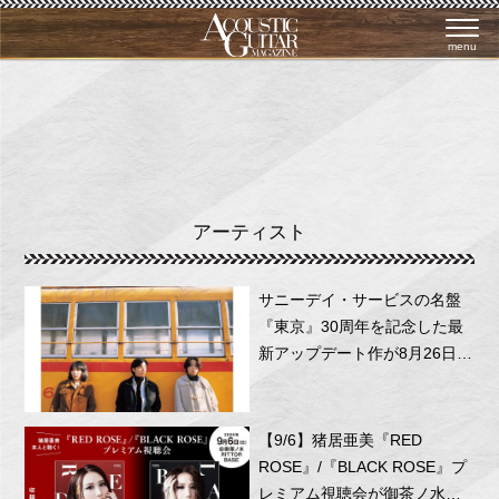
menu
アーティスト
サニーデイ・サービスの名盤
『東京』30周年を記念した最
新アップデート作が8月26日に
リリース！
【9/6】猪居亜美『RED
ROSE』/『BLACK ROSE』プ
レミアム視聴会が御茶ノ水