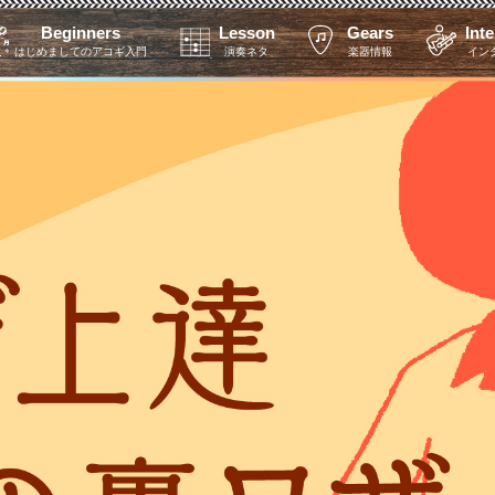
Beginners
Lesson
Gears
Int
はじめましてのアコギ入門
演奏ネタ
楽器情報
イン