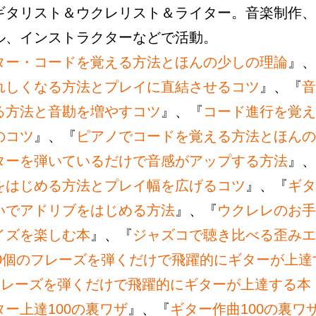
ギタリスト＆ウクレリスト＆ライター。音楽制作、
ル、インストラクターなどで活動。
ター・コードを覚える方法とほんの少しの理論
』、
れしくなる方法とプレイに直結させるコツ
』、『
音
る方法と音勘を増やすコツ
』、『
コード進行を覚え
のコツ
』、『
ピアノでコードを覚える方法とほんの
ターを弾いているだけで音感がアップする方法
』、
をはじめる方法とプレイ幅を広げるコツ
』、『
ギタ
いでアドリブをはじめる方法
』、『
ウクレレのお手
イズを楽しむ本
』、『
ジャズコで聴き比べる歪みエ
00個のフレーズを弾くだけで飛躍的にギターが上達
のフレーズを弾くだけで飛躍的にギターが上達する本
ター上達100の裏ワザ
』、『
ギター作曲100の裏ワ