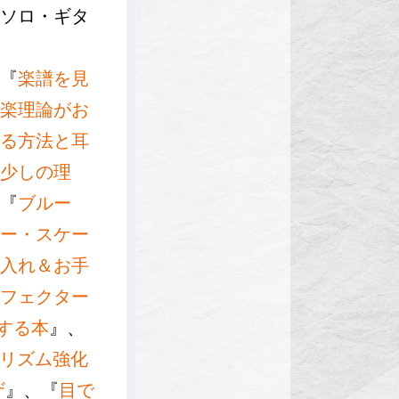
ソロ・ギタ
『
楽譜を見
楽理論がお
る方法と耳
少しの理
『
ブルー
ー・スケー
入れ＆お手
フェクター
する本
』、
 リズム強化
ザ
』、『
目で