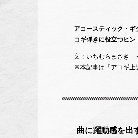
アコースティック・ギ
コギ弾きに役立つヒン
文：いちむらまさき 
※本記事は『アコギ上
曲に躍動感を出