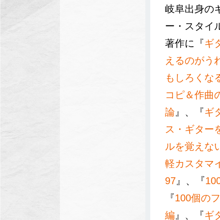
岐阜出身の
ー・スタイ
著作に『
ギ
えるのがう
もしろくな
コピ＆作曲
論
』、『
ギ
ス・ギター
ルを覚えな
軽カスタマ
97
』、『
1
『
100個
編
』、『
ギ