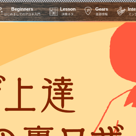
Beginners
Lesson
Gears
Int
はじめましてのアコギ入門
演奏ネタ
楽器情報
イン