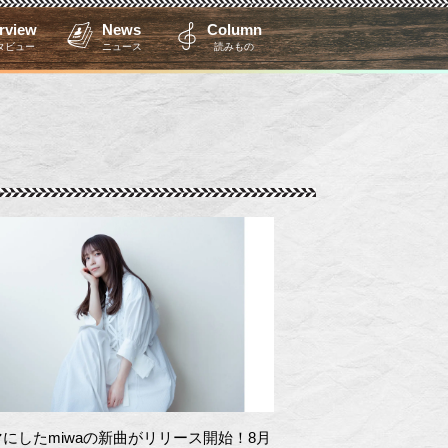
erview
News
Column
タビュー
ニュース
読みもの
にしたmiwaの新曲がリリース開始！8月