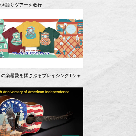
弾き語りツアーを敢行
きの楽器愛を揺さぶるブレイシングTシャ
！