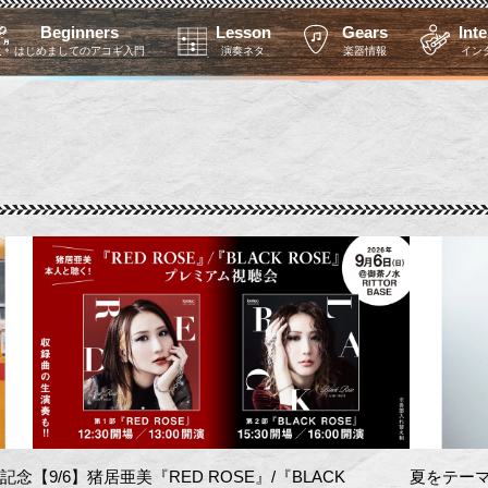
Beginners
Lesson
Gears
Int
はじめましてのアコギ入門
演奏ネタ
楽器情報
イン
を記念
【9/6】猪居亜美『RED ROSE』/『BLACK
夏をテーマ