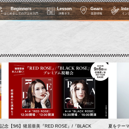
Beginners
Lesson
Gears
Int
はじめましてのアコギ入門
演奏ネタ
楽器情報
イン
を記念
【9/6】猪居亜美『RED ROSE』/『BLACK
夏をテーマ