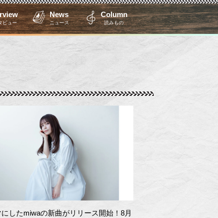
erview
News
Column
タビュー
ニュース
読みもの
にしたmiwaの新曲がリリース開始！8月