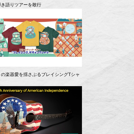
弾き語りツアーを敢行
きの楽器愛を揺さぶるブレイシングTシャ
！