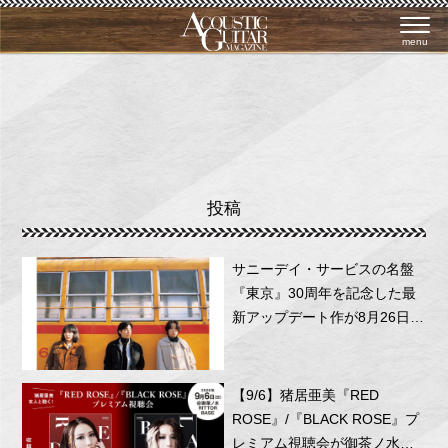
menu
投稿
サニーデイ・サービスの名盤
『東京』30周年を記念した最
新アップデート作が8月26日に
リリース！
【9/6】猪居亜美『RED
ROSE』/『BLACK ROSE』プ
レミアム視聴会が御茶ノ水