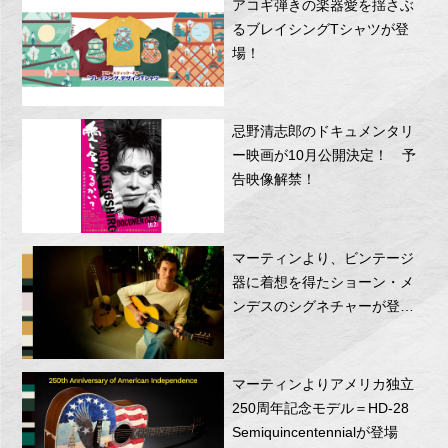
アコギ弾きの楽器愛を揺さぶ
るブレイシングTシャツが登
場！
忌野清志郎のドキュメンタリ
ー映画が10月公開決定！ 予
告映像解禁！
マーティンより、ビンテージ
器に着想を得たショーン・メ
ンデスのシグネチャーが登
場！
マーティンよりアメリカ独立
250周年記念モデル＝HD-28
Semiquincentennialが登場