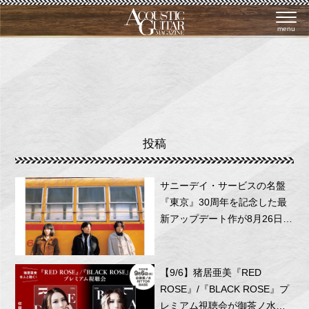
menu
投稿
サニーデイ・サービスの名盤
『東京』30周年を記念した最
新アップデート作が8月26日に
リリース！
【9/6】猪居亜美『RED
ROSE』/『BLACK ROSE』プ
レミアム視聴会が御茶ノ水