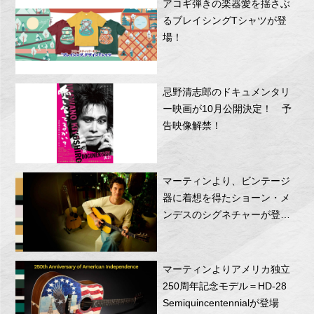
アコギ弾きの楽器愛を揺さぶ
るブレイシングTシャツが登
場！
忌野清志郎のドキュメンタリ
ー映画が10月公開決定！ 予
告映像解禁！
マーティンより、ビンテージ
器に着想を得たショーン・メ
ンデスのシグネチャーが登
場！
マーティンよりアメリカ独立
250周年記念モデル＝HD-28
Semiquincentennialが登場