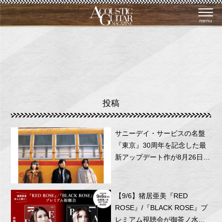
menu
投稿
サニーデイ・サービスの名盤
『東京』30周年を記念した最
新アップデート作が8月26日に
リリース！
【9/6】猪居亜美『RED
ROSE』/『BLACK ROSE』プ
レミアム視聴会が御茶ノ水