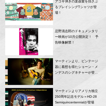
アコギ弾きの楽器愛を揺さぶ
るブレイシングTシャツが登
場！
忌野清志郎のドキュメンタリ
ー映画が10月公開決定！ 予
告映像解禁！
マーティンより、ビンテージ
器に着想を得たショーン・メ
ンデスのシグネチャーが登
場！
マーティンよりアメリカ独立
250周年記念モデル＝HD-28
Semiquincentennialが登場