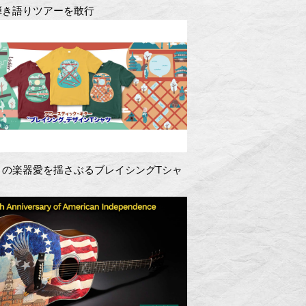
弾き語りツアーを敢行
きの楽器愛を揺さぶるブレイシングTシャ
！