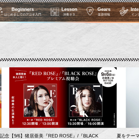
Beginners
Lesson
Gears
Int
はじめましてのアコギ入門
演奏ネタ
楽器情報
イン
を記念
【9/6】猪居亜美『RED ROSE』/『BLACK
夏をテーマ