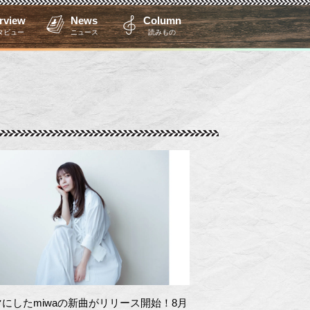
erview
News
Column
タビュー
ニュース
読みもの
にしたmiwaの新曲がリリース開始！8月