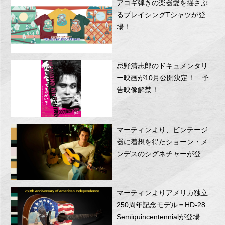
アコギ弾きの楽器愛を揺さぶ
るブレイシングTシャツが登
場！
忌野清志郎のドキュメンタリ
ー映画が10月公開決定！ 予
告映像解禁！
マーティンより、ビンテージ
器に着想を得たショーン・メ
ンデスのシグネチャーが登
場！
マーティンよりアメリカ独立
250周年記念モデル＝HD-28
Semiquincentennialが登場