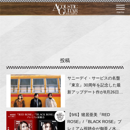
menu
投稿
サニーデイ・サービスの名盤
『東京』30周年を記念した最
新アップデート作が8月26日に
リリース！
【9/6】猪居亜美『RED
ROSE』/『BLACK ROSE』プ
レミアム視聴会が御茶ノ水