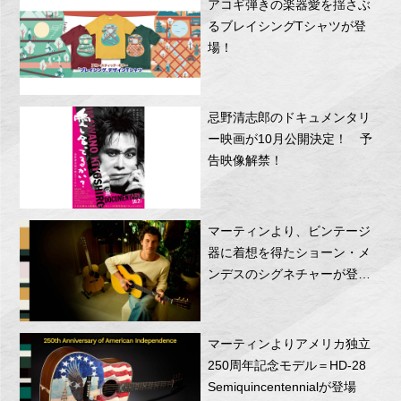
アコギ弾きの楽器愛を揺さぶ
るブレイシングTシャツが登
場！
忌野清志郎のドキュメンタリ
ー映画が10月公開決定！ 予
告映像解禁！
マーティンより、ビンテージ
器に着想を得たショーン・メ
ンデスのシグネチャーが登
場！
マーティンよりアメリカ独立
250周年記念モデル＝HD-28
Semiquincentennialが登場