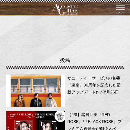
menu
投稿
サニーデイ・サービスの名盤
『東京』30周年を記念した最
新アップデート作が8月26日に
リリース！
【9/6】猪居亜美『RED
ROSE』/『BLACK ROSE』プ
レミアム視聴会が御茶ノ水