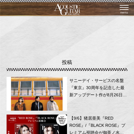
menu
投稿
サニーデイ・サービスの名盤
『東京』30周年を記念した最
新アップデート作が8月26日に
リリース！
【9/6】猪居亜美『RED
ROSE』/『BLACK ROSE』プ
レミアム視聴会が御茶ノ水