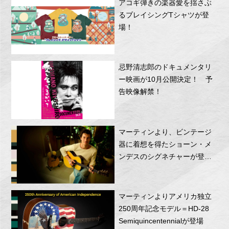
アコギ弾きの楽器愛を揺さぶ
るブレイシングTシャツが登
場！
忌野清志郎のドキュメンタリ
ー映画が10月公開決定！ 予
告映像解禁！
マーティンより、ビンテージ
器に着想を得たショーン・メ
ンデスのシグネチャーが登
場！
マーティンよりアメリカ独立
250周年記念モデル＝HD-28
Semiquincentennialが登場