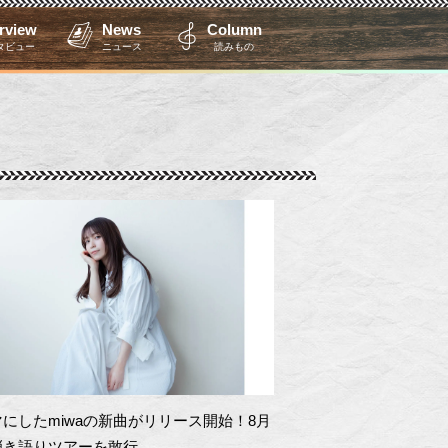
erview
News
Column
タビュー
ニュース
読みもの
にしたmiwaの新曲がリリース開始！8月
弾き語りツアーを敢行