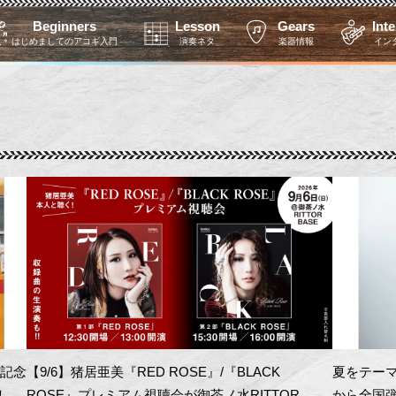
Beginners
Lesson
Gears
Int
はじめましてのアコギ入門
演奏ネタ
楽器情報
イン
を記念
【9/6】猪居亜美『RED ROSE』/『BLACK
夏をテーマ
！
ROSE』プレミアム視聴会が御茶ノ水RITTOR
から全国