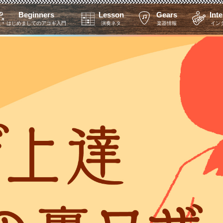
Beginners
Lesson
Gears
Int
はじめましてのアコギ入門
演奏ネタ
楽器情報
イン