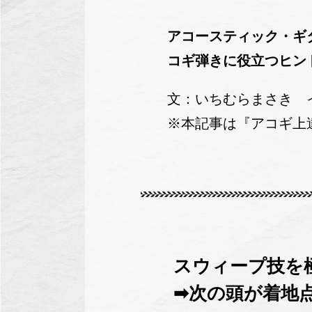
アコースティック・ギ
コギ弾きに役立つヒン
文：いちむらまさき 
※本記事は『アコギ上
スウィープ技を
➡次の頭が着地