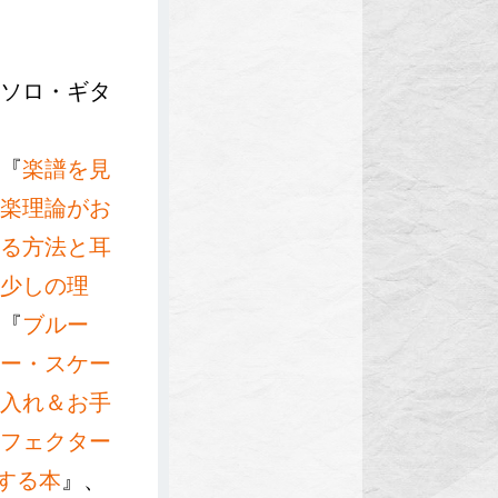
ソロ・ギタ
『
楽譜を見
楽理論がお
る方法と耳
少しの理
『
ブルー
ー・スケー
入れ＆お手
フェクター
する本
』、