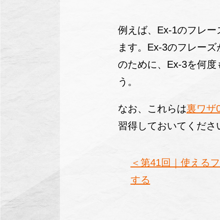
例えば、Ex-1のフレ
ます。Ex-3のフレ
のために、Ex-3を何
う。
なお、これらは
裏ワザ0
習得しておいてくださ
＜第41回｜使える
する