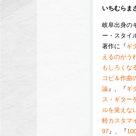
いちむらま
岐阜出身の
ー・スタイ
著作に『
ギ
えるのがう
もしろくな
コピ＆作曲
論
』、『
ギ
ス・ギター
ルを覚えな
軽カスタマ
97
』、『
1