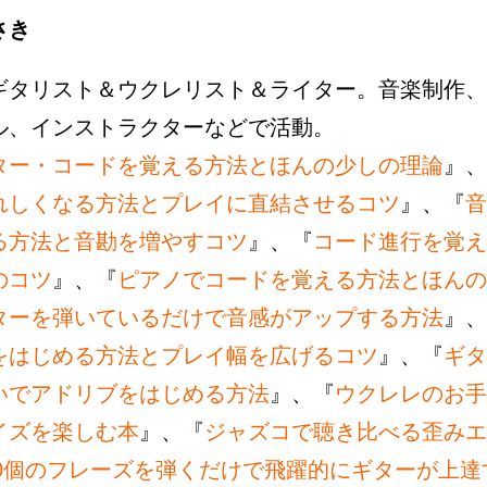
さき
ギタリスト＆ウクレリスト＆ライター。音楽制作、
ル、インストラクターなどで活動。
ター・コードを覚える方法とほんの少しの理論
』、
れしくなる方法とプレイに直結させるコツ
』、『
音
る方法と音勘を増やすコツ
』、『
コード進行を覚え
のコツ
』、『
ピアノでコードを覚える方法とほんの
ターを弾いているだけで音感がアップする方法
』、
をはじめる方法とプレイ幅を広げるコツ
』、『
ギタ
いでアドリブをはじめる方法
』、『
ウクレレのお手
イズを楽しむ本
』、『
ジャズコで聴き比べる歪みエ
00個のフレーズを弾くだけで飛躍的にギターが上達